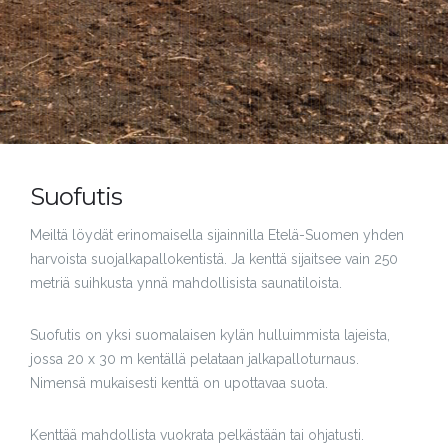
Suofutis
Meiltä löydät erinomaisella sijainnilla Etelä-Suomen yhden
harvoista suojalkapallokentistä. Ja kenttä sijaitsee vain 250
metriä suihkusta ynnä mahdollisista saunatiloista.
Suofutis on yksi suomalaisen kylän hulluimmista lajeista,
jossa 20 x 30 m kentällä pelataan jalkapalloturnaus.
Nimensä mukaisesti kenttä on upottavaa suota.
Kenttää mahdollista vuokrata pelkästään tai ohjatusti.