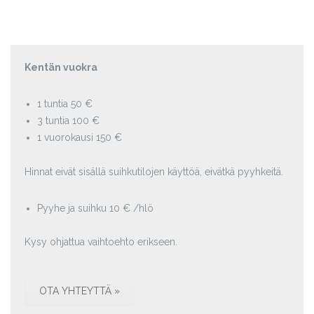
Kentän vuokra
1 tuntia 50 €
3 tuntia 100 €
1 vuorokausi 150 €
Hinnat eivät sisällä suihkutilojen käyttöä, eivätkä pyyhkeitä.
Pyyhe ja suihku 10 € /hlö
Kysy ohjattua vaihtoehto erikseen.
OTA YHTEYTTÄ »